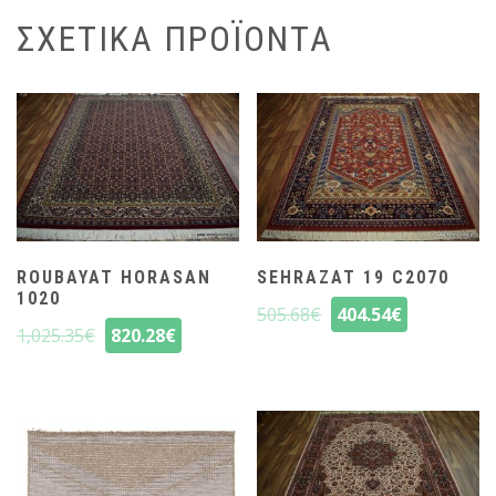
ΣΧΕΤΙΚΆ ΠΡΟΪΌΝΤΑ
ROUBAYAT HORASAN
SEHRAZAT 19 C2070
1020
505.68
€
404.54
€
1,025.35
€
820.28
€