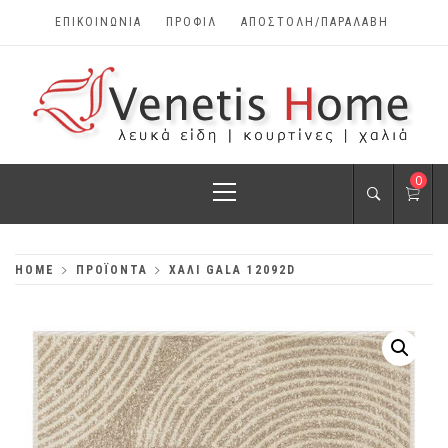
Skip
ΕΠΙΚΟΙΝΩΝΊΑ
ΠΡΟΦΊΛ
ΑΠΟΣΤΟΛΗ/ΠΑΡΑΛΑΒΗ
to
content
VENETIS HOME
Primary
0
ΧΑΛΙΆ, ΛΕΥΚΆ
Menu
ΕΊΔΗ, ΚΟΥΡΤΊΝΕΣ
HOME
ΠΡΟΪΌΝΤΑ
ΧΑΛΙ GALA 12092D