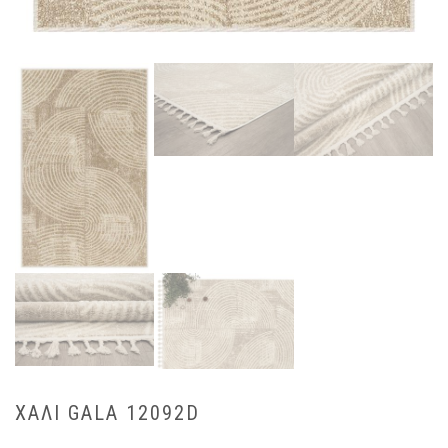
ΧΑΛΙ GALA 12092D