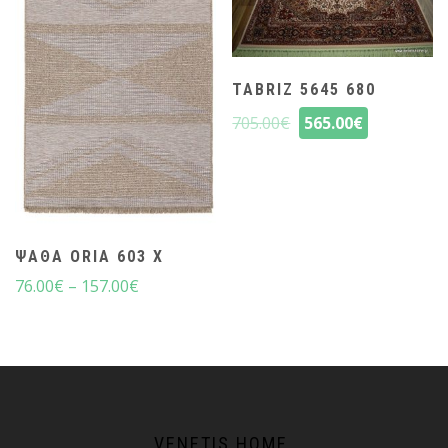
TABRIZ 5645 680
705.00
€
565.00
€
ΨΆΘΑ ORIA 603 X
76.00
€
–
157.00
€
VENETIS HOME.