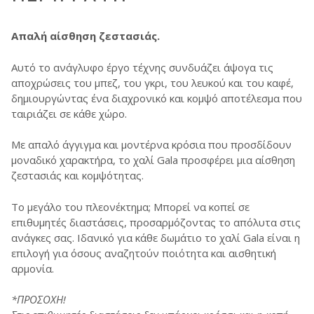
Απαλή αίσθηση ζεστασιάς.
Αυτό το ανάγλυφο έργο τέχνης συνδυάζει άψογα τις
αποχρώσεις του µπεζ, του γκρι, του λευκού και του καφέ,
δηµιουργώντας ένα διαχρονικό και κοµψό αποτέλεσµα που
ταιριάζει σε κάθε χώρο.
Με απαλό άγγιγµα και µοντέρνα κρόσια που προσδίδουν
µοναδικό χαρακτήρα, το χαλί Gala προσφέρει µια αίσθηση
ζεστασιάς και κοµψότητας.
Το µεγάλο του πλεονέκτηµα; Μπορεί να κοπεί σε
επιθυµητές διαστάσεις, προσαρµόζοντας το απόλυτα στις
ανάγκες σας. Ιδανικό για κάθε δωµάτιο το χαλί Gala είναι η
επιλογή για όσους αναζητούν ποιότητα και αισθητική
αρµονία.
*ΠΡΟΣΟΧΗ!