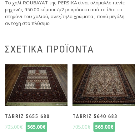
Τo χαλί ROUBAYAT της PERSIKA είναι ολόμαλλο πενίε
μηχανής 950.00 κόμποι /μ2 με κρόσσια από το ίδιο το
στημόνι του χαλιού, ανεξίτηλα χρώματα , πολύ μεγάλη
αντοχή στο πλύσιμο
ΣΧΕΤΙΚΆ ΠΡΟΪΌΝΤΑ
TABRIZ 5655 680
TABRIZ 5640 683
705.00
€
565.00
€
705.00
€
565.00
€