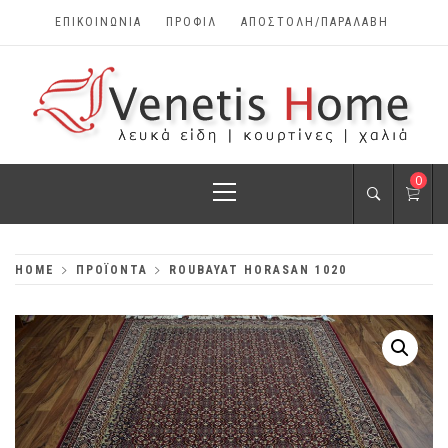
Skip
ΕΠΙΚΟΙΝΩΝΊΑ
ΠΡΟΦΊΛ
ΑΠΟΣΤΟΛΗ/ΠΑΡΑΛΑΒΗ
to
content
VENETIS HOME
Primary
0
ΧΑΛΙΆ, ΛΕΥΚΆ
Menu
ΕΊΔΗ, ΚΟΥΡΤΊΝΕΣ
HOME
ΠΡΟΪΌΝΤΑ
ROUBAYAT HORASAN 1020