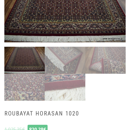
ROUBAYAT HORASAN 1020
1,025.35
€
820.28
€