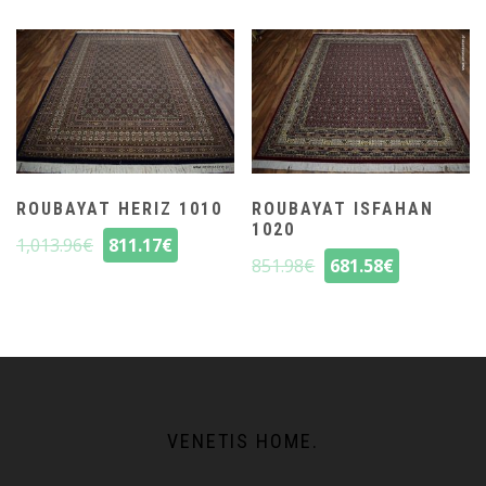
ROUBAYAT HERIZ 1010
ROUBAYAT ISFAHAN
1020
1,013.96
€
811.17
€
851.98
€
681.58
€
VENETIS HOME.