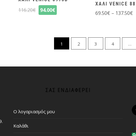
ΧΑΛΙ VENICE 8
116.20
€
94.00
€
69.50
€
–
137.50
€
1
2
3
4
…
ΣΑΣ ΕΝΔΙΑΦΈΡΕΙ
Ο λογαριασμός μου
9.
Καλάθι