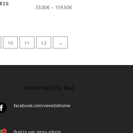
882G
33.00
€
–
159.50
€
10
11
12
→
ΑΚΟΛΟΥΘΉΣΤΕ ΜΑΣ
facebook.com/venetishome
βρείτε μας στον χάρτη