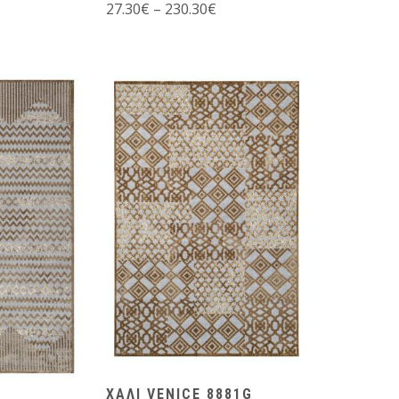
27.30
€
–
230.30
€
ΧΑΛΙ VENICE 8881G