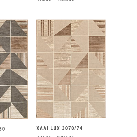
ΧΑΛΙ LUX 3070/74
80