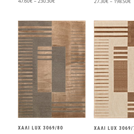
47.60
€
–
230.30
€
27.30
€
–
198.50
€
ΧΑΛΙ LUX 3069/80
ΧΑΛΙ LUX 3069/