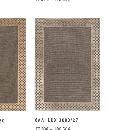
ΧΑΛΙ LUX 3083/27
80
47.60
€
–
198.50
€