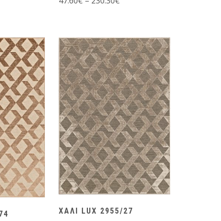
47.60
€
–
230.30
€
ΧΑΛΙ LUX 2955/27
74