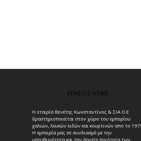
VENETIS HOME.
Η εταιρία Βενέτης Κωνσταντίνος & ΣΙΑ Ο.Ε
δραστηριοποιείται στον χώρο του εμπορίου
χαλιών, λευκών ειδών και κουρτινών απο το 197
Η εμπειρία μας σε συνδιασμό με την
υπευθυνότητα και την άριστη ποιότητα των