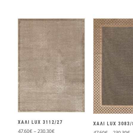
ΧΑΛΙ LUX 3112/27
ΧΑΛΙ LUX 3083/
47.60
€
–
230.30
€
47.60
€
–
230.30
€