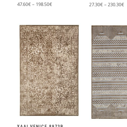
47.60
€
–
198.50
€
27.30
€
–
230.30
€
ΧΑΛΙ VENICE 8973B