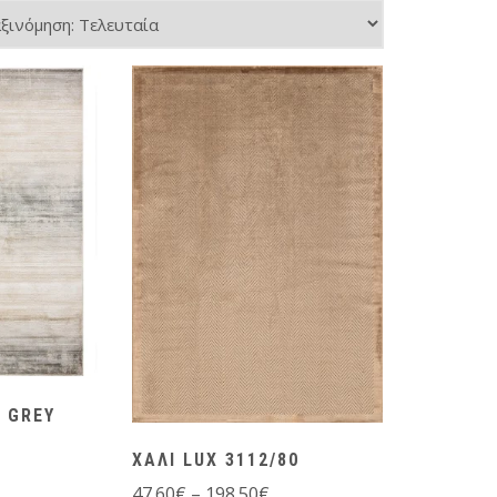
 GREY
ΧΑΛΙ LUX 3112/80
47.60
€
–
198.50
€