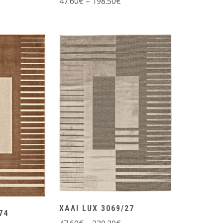
47.60
€
–
198.50
€
ΧΑΛΙ LUX 3069/27
74