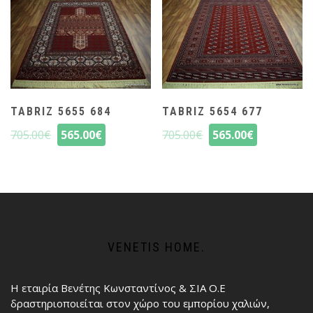
TABRIZ 5655 684
TABRIZ 5654 677
705.00
€
565.00
€
705.00
€
565.00
€
VENETIS HOME.
Η εταιρία Βενέτης Κωνσταντίνος & ΣΙΑ Ο.Ε
δραστηριοποιείται στον χώρο του εμπορίου χαλιών,