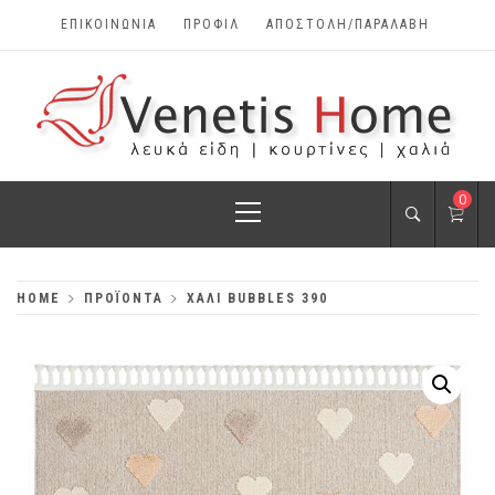
Skip
ΕΠΙΚΟΙΝΩΝΊΑ
ΠΡΟΦΊΛ
ΑΠΟΣΤΟΛΗ/ΠΑΡΑΛΑΒΗ
to
content
VENETIS HOME
Primary
0
ΧΑΛΙΆ, ΛΕΥΚΆ
Menu
ΕΊΔΗ, ΚΟΥΡΤΊΝΕΣ
HOME
ΠΡΟΪΌΝΤΑ
ΧΑΛΙ BUBBLES 390