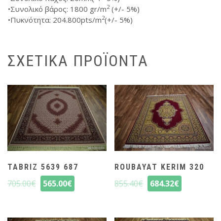
2
•Συνολικό βάρος: 1800 gr/m
(+/- 5%)
2
•Πυκνότητα: 204.800pts/m
(+/- 5%)
ΣΧΕΤΙΚΆ ΠΡΟΪΌΝΤΑ
TABRIZ 5639 687
ROUBAYAT KERIM 320
705.00
€
565.00
€
855.40
€
684.32
€