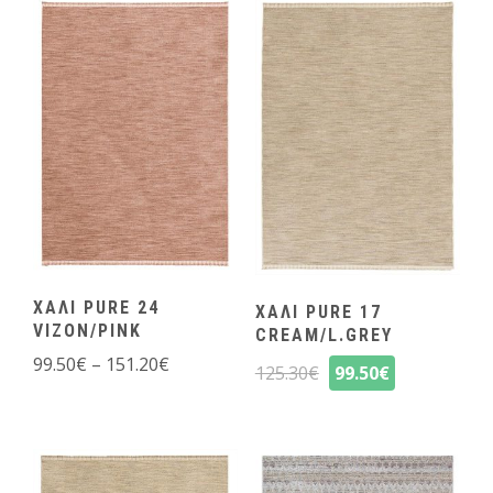
ΧΑΛΙ PURE 24
ΧΑΛΙ PURE 17
VIZON/PINK
CREAM/L.GREY
99.50
€
–
151.20
€
125.30
€
99.50
€