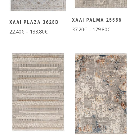
ΧΑΛΙ PALMA 25586
ΧΑΛΙ PLAZA 3628B
37.20
€
–
179.80
€
22.40
€
–
133.80
€