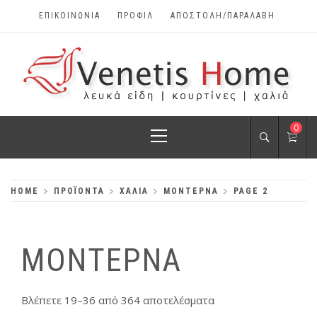
Skip
ΕΠΙΚΟΙΝΩΝΊΑ
ΠΡΟΦΊΛ
ΑΠΟΣΤΟΛΗ/ΠΑΡΑΛΑΒΗ
to
content
VENETIS HOME
Primary
0
ΧΑΛΙΆ, ΛΕΥΚΆ
Menu
ΕΊΔΗ, ΚΟΥΡΤΊΝΕΣ
HOME
ΠΡΟΪΌΝΤΑ
ΧΑΛΙΑ
ΜΟΝΤΕΡΝΑ
PAGE 2
ΜΟΝΤΕΡΝΑ
Βλέπετε 19–36 από 364 αποτελέσματα