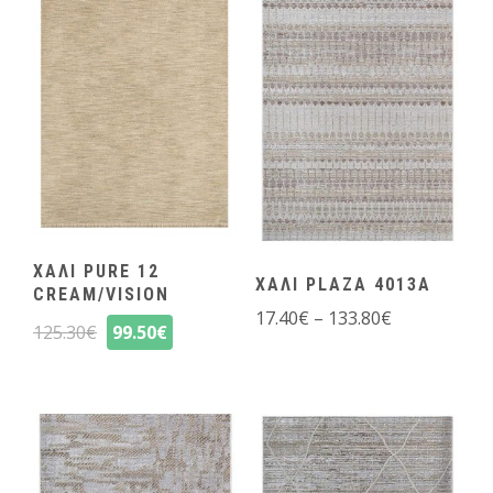
ΧΑΛΙ PURE 12
ΧΑΛΙ PLAZA 4013A
CREAM/VISION
17.40
€
–
133.80
€
125.30
€
99.50
€