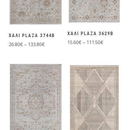
ΧΑΛΙ PLAZA 3629B
ΧΑΛΙ PLAZA 3744B
15.60
€
–
111.50
€
26.80
€
–
133.80
€