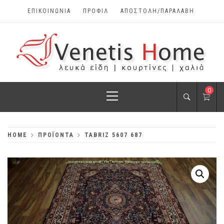
Skip
ΕΠΙΚΟΙΝΩΝΊΑ
ΠΡΟΦΊΛ
ΑΠΟΣΤΟΛΗ/ΠΑΡΑΛΑΒΗ
to
content
VENETIS HOME
Primary
0
ΧΑΛΙΆ, ΛΕΥΚΆ
Menu
ΕΊΔΗ, ΚΟΥΡΤΊΝΕΣ
HOME
ΠΡΟΪΌΝΤΑ
TABRIZ 5607 687