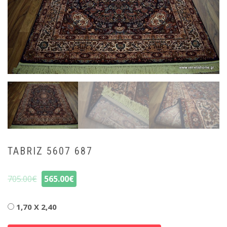
TABRIZ 5607 687
705.00
€
565.00
€
Διαστάσεις
1,70 X 2,40