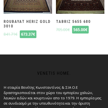
ROUBAYAT HERIZ GOLD
TABRIZ 5655 680
3010
705.00
€
565.00
€
841.71
€
673.37
€
VENETIS HOME.
Η εταιρία Βενέτης Κωνσταντίνος & ΣΙΑ Ο.Ε
δραστηριοποιείται στον χώρο του εμπορίου χαλιών,
λευκών ειδών και κουρτινών απο το 1979. Η εμπειρία μας
σε συνδιασμό με την υπευθυνότητα και την άριστη