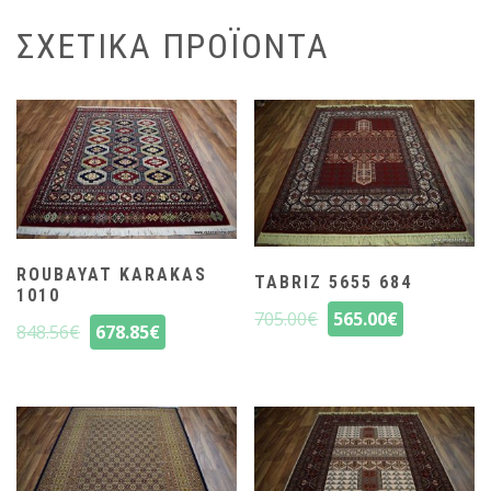
ΣΧΕΤΙΚΆ ΠΡΟΪΌΝΤΑ
ROUBAYAT KARAKAS
TABRIZ 5655 684
1010
705.00
€
565.00
€
848.56
€
678.85
€