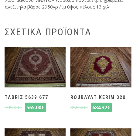
ανεξίτηλα βάρος 2950γρ /τμ ύψος πέλους 13 χιλ
ΣΧΕΤΙΚΆ ΠΡΟΪΌΝΤΑ
TABRIZ 5639 677
ROUBAYAT KERIM 320
705.00
€
565.00
€
855.40
€
684.32
€