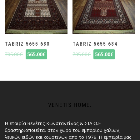
TABRIZ 5655 680
TABRIZ 5655 684
705.00
€
565.00
€
705.00
€
565.00
€
VENETIS HOME.
Η εταιρία Βενέτης Κωνσταντίνος & ΣΙΑ Ο.Ε
δραστηριοποιείται στον χώρο του εμπορίου χαλιών,
λευκών ειδών και κουρτινών απο το 1979. Η εμπειρία μας