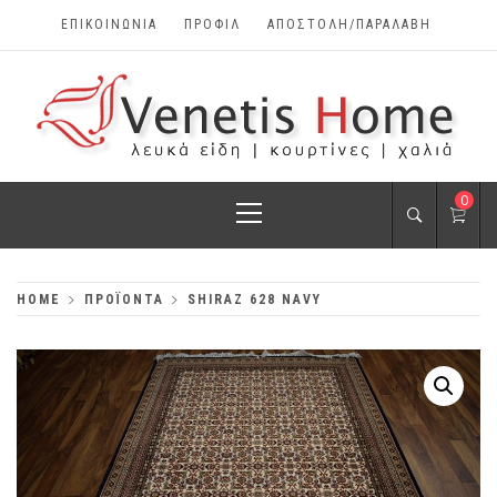
Skip
ΕΠΙΚΟΙΝΩΝΊΑ
ΠΡΟΦΊΛ
ΑΠΟΣΤΟΛΗ/ΠΑΡΑΛΑΒΗ
to
content
VENETIS HOME
Primary
0
ΧΑΛΙΆ, ΛΕΥΚΆ
Menu
ΕΊΔΗ, ΚΟΥΡΤΊΝΕΣ
HOME
ΠΡΟΪΌΝΤΑ
SHIRAZ 628 NAVY