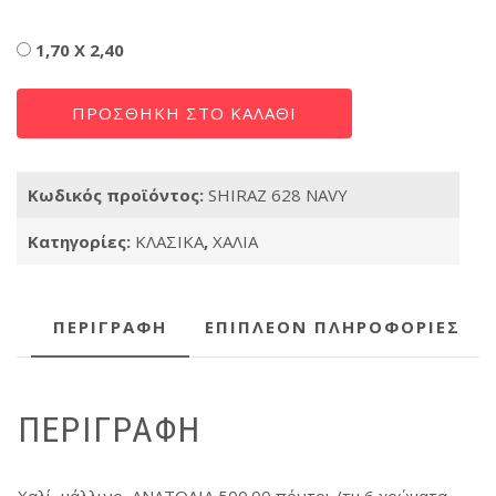
Διαστάσεις
1,70 X 2,40
SHIRAZ
ΠΡΟΣΘΉΚΗ ΣΤΟ ΚΑΛΆΘΙ
628
NAVY
ποσότητα
Κωδικός προϊόντος:
SHIRAZ 628 NAVY
Κατηγορίες:
ΚΛΑΣΙΚΑ
,
ΧΑΛΙΑ
ΠΕΡΙΓΡΑΦΉ
ΕΠΙΠΛΈΟΝ ΠΛΗΡΟΦΟΡΊΕΣ
ΠΕΡΙΓΡΑΦΉ
Χαλί μάλλινο ΑΝΑΤΟΛΙΑ 500.00 πόντοι /τμ 6 χρώματα