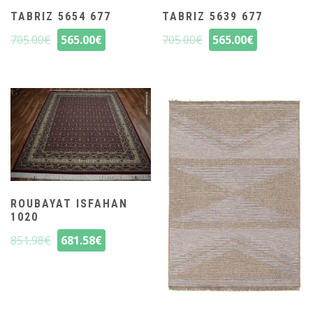
TABRIZ 5654 677
TABRIZ 5639 677
705.00
€
565.00
€
705.00
€
565.00
€
ROUBAYAT ISFAHAN
1020
851.98
€
681.58
€