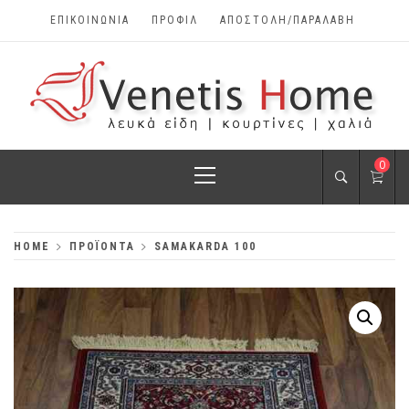
Skip
ΕΠΙΚΟΙΝΩΝΊΑ
ΠΡΟΦΊΛ
ΑΠΟΣΤΟΛΗ/ΠΑΡΑΛΑΒΗ
to
content
VENETIS HOME
Primary
0
ΧΑΛΙΆ, ΛΕΥΚΆ
Menu
ΕΊΔΗ, ΚΟΥΡΤΊΝΕΣ
HOME
ΠΡΟΪΌΝΤΑ
SAMAKARDA 100