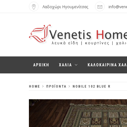
Skip
Λαδοχώρι Ηγουμενίτσας
info@ven
to
content
VENETIS HOME
ΧΑΛΙΆ, ΛΕΥΚΆ
ΑΡΧΙΚΗ
ΧΑΛΙΑ
ΚΑΛΟΚΑΙΡΙΝΑ ΧΑΛ
ΕΊΔΗ,
ΚΟΥΡΤΊΝΕΣ
HOME
ΠΡΟΪΌΝΤΑ
NOBILE 102 BLUE R