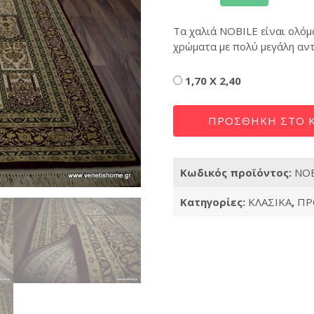
Τα χαλιά NOBILE είναι ολόμ
χρώματα με πολύ μεγάλη αν
Διαστάσεις
1,70 X 2,40
NOBILE
ΠΡΟΣΘΉΚΗ ΣΤΟ Κ
102
BLUE
R
Κωδικός προϊόντος:
NOB
ποσότητα
Κατηγορίες:
ΚΛΑΣΙΚΑ
,
ΠΡ