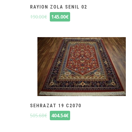
RAYION ZOLA SENIL 02
190.00
€
145.00
€
SEHRAZAT 19 C2070
505.68
€
404.54
€