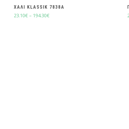
ΧΑΛΙ KLASSIK 7838A
23.10
€
–
194.30
€