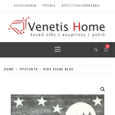
Skip
ΕΠΙΚΟΙΝΩΝΊΑ
ΠΡΟΦΊΛ
ΑΠΟΣΤΟΛΗ/ΠΑΡΑΛΑΒΗ
to
content
VENETIS HOME
Primary
0
ΧΑΛΙΆ, ΛΕΥΚΆ
Menu
ΕΊΔΗ, ΚΟΥΡΤΊΝΕΣ
HOME
ΠΡΟΪΌΝΤΑ
KIDS 9358A BLUE