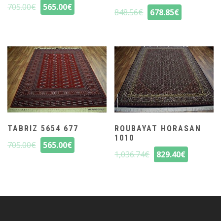
705.00
€
565.00
€
848.56
€
678.85
€
TABRIZ 5654 677
ROUBAYAT HORASAN
1010
705.00
€
565.00
€
1,036.74
€
829.40
€