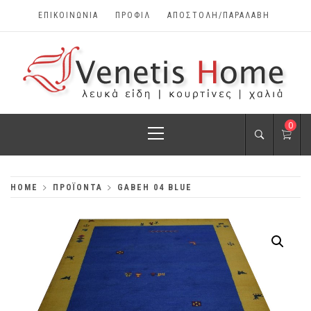
Skip
ΕΠΙΚΟΙΝΩΝΊΑ
ΠΡΟΦΊΛ
ΑΠΟΣΤΟΛΗ/ΠΑΡΑΛΑΒΗ
to
content
VENETIS HOME
Primary
0
ΧΑΛΙΆ, ΛΕΥΚΆ
Menu
ΕΊΔΗ, ΚΟΥΡΤΊΝΕΣ
HOME
ΠΡΟΪΌΝΤΑ
GABEH 04 BLUE