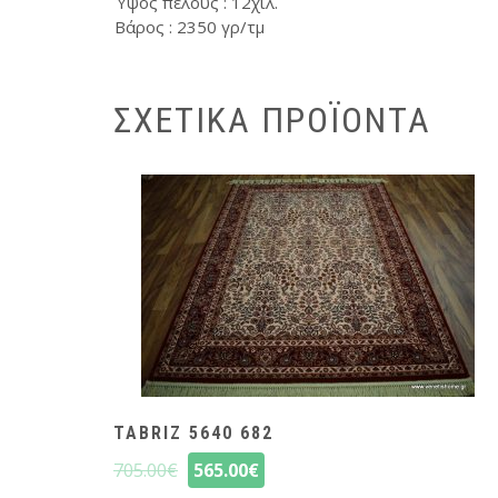
Ύψος πέλους : 12χιλ.
Βάρος : 2350 γρ/τμ
ΣΧΕΤΙΚΆ ΠΡΟΪΌΝΤΑ
TABRIZ 5640 682
705.00
€
565.00
€