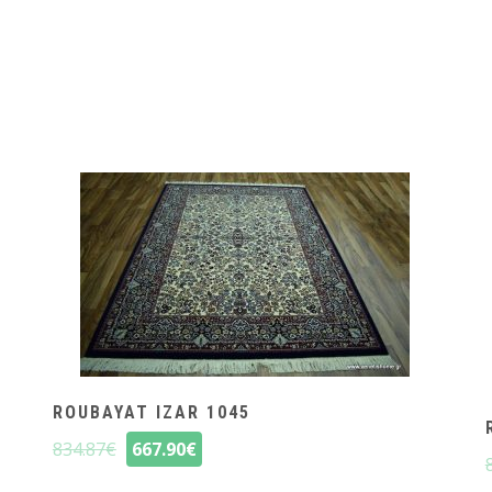
ROUBAYAT IZAR 1045
834.87
€
667.90
€