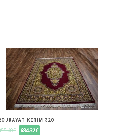
ROUBAYAT KERIM 320
855.40
€
684.32
€