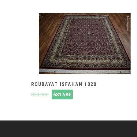
ROUBAYAT ISFAHAN 1020
851.98
€
681.58
€