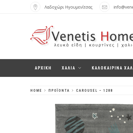
Skip
Λαδοχώρι Ηγουμενίτσας
info@ven
to
content
VENETIS HOME
ΧΑΛΙΆ, ΛΕΥΚΆ
ΑΡΧΙΚΗ
ΧΑΛΙΑ
ΚΑΛΟΚΑΙΡΙΝΑ ΧΑΛ
ΕΊΔΗ,
ΚΟΥΡΤΊΝΕΣ
HOME
ΠΡΟΪΌΝΤΑ
CAROUSEL – 1288