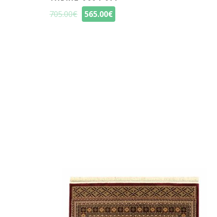
705.00
€
565.00
€