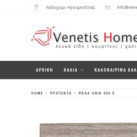
Skip
Λαδοχώρι Ηγουμενίτσας
info@ven
to
content
VENETIS HOME
ΧΑΛΙΆ, ΛΕΥΚΆ
ΑΡΧΙΚΗ
ΧΑΛΙΑ
ΚΑΛΟΚΑΙΡΙΝΑ ΧΑΛ
ΕΊΔΗ,
ΚΟΥΡΤΊΝΕΣ
HOME
ΠΡΟΪΌΝΤΑ
ΨΆΘΑ ORIA 900 X