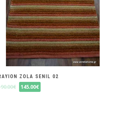
RAYION ZOLA SENIL 02
190.00
€
145.00
€