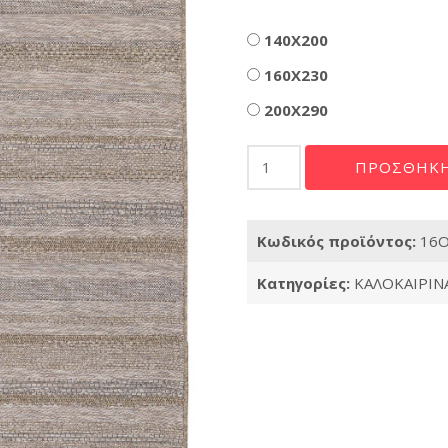
Διαστάσεις
140X200
160X230
200X290
Ψάθα
ΠΡΟΣΘΉΚΗ
Oria
900
X
Κωδικός προϊόντος:
16O
ποσότητα
Κατηγορίες:
ΚΑΛΟΚΑΙΡΙΝΑ