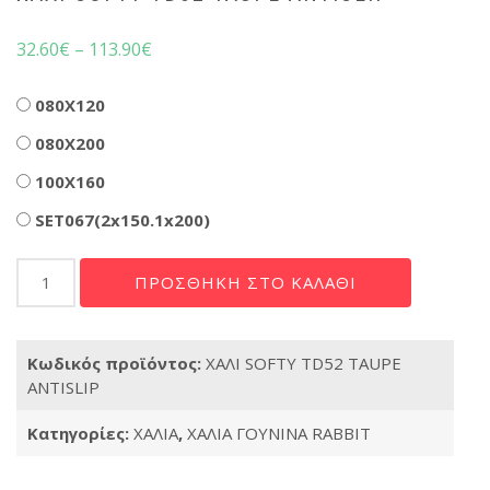
32.60
€
–
113.90
€
Διαστάσεις
080X120
080X200
100X160
SET067(2x150.1x200)
ΧΑΛΙ
ΠΡΟΣΘΉΚΗ ΣΤΟ ΚΑΛΆΘΙ
SOFTY
TD52
TAUPE
Κωδικός προϊόντος:
ΧΑΛΙ SOFTY TD52 TAUPE
ANTISLIP
ANTISLIP
ποσότητα
Κατηγορίες:
ΧΑΛΙΑ
,
ΧΑΛΙΑ ΓΟΥΝΙΝΑ RABBIT