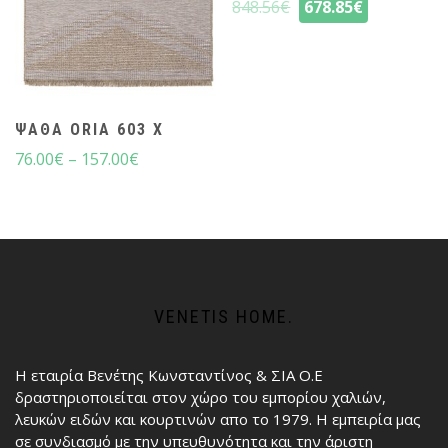
848.56
€
678.85
€
ΨΆΘΑ ORIA 603 X
76.00
€
–
157.00
€
VENETIS HOME.
Η εταιρία Βενέτης Κωνσταντίνος & ΣΙΑ Ο.Ε
δραστηριοποιείται στον χώρο του εμπορίου χαλιών,
λευκών ειδών και κουρτινών απο το 1979. Η εμπειρία μας
σε συνδιασμό με την υπευθυνότητα και την άριστη