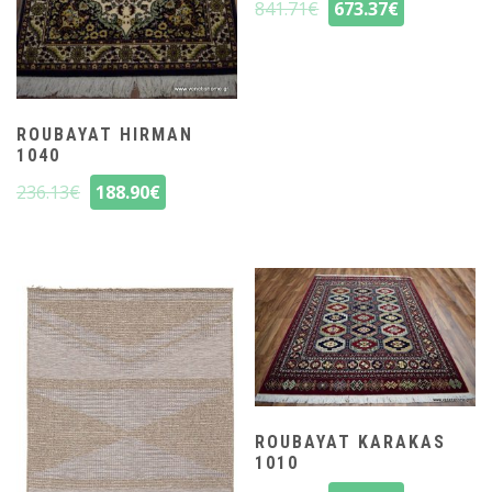
841.71
€
673.37
€
ROUBAYAT HIRMAN
1040
236.13
€
188.90
€
ROUBAYAT KARAKAS
1010