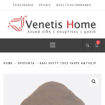
Skip
ΕΠΙΚΟΙΝΩΝΊΑ
ΠΡΟΦΊΛ
ΑΠΟΣΤΟΛΗ/ΠΑΡΑΛΑΒΗ
to
content
VENETIS HOME
Primary
0
ΧΑΛΙΆ, ΛΕΥΚΆ
Menu
ΕΊΔΗ, ΚΟΥΡΤΊΝΕΣ
HOME
ΠΡΟΪΌΝΤΑ
ΧΑΛΙ SOFTY TD52 TAUPE ANTISLIP