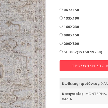
Δι
067X150
133X190
160X230
080X150
200X300
SET067(2x150.1x200)
ΧΑΛΙ
ΠΡΟΣΘΉΚΗ ΣΤΟ Κ
PLAZA
3628B
ποσότητα
Κωδικός προϊόντος:
ΧΑΛ
Κατηγορίες:
ΜΟΝΤΕΡΝΑ
,
ΧΑΛΙΑ