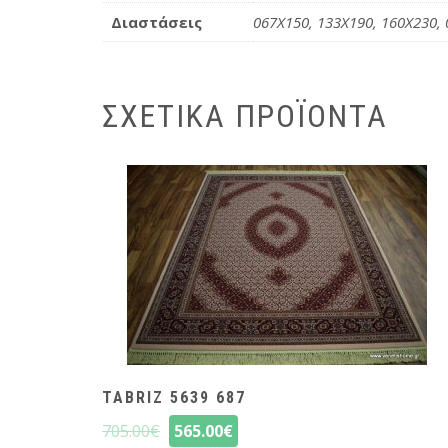
Διαστάσεις
067X150, 133X190, 160X230, 
ΣΧΕΤΙΚΆ ΠΡΟΪΌΝΤΑ
TABRIZ 5639 687
705.00
€
565.00
€