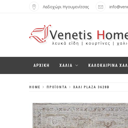
Skip
Λαδοχώρι Ηγουμενίτσας
info@ven
to
content
VENETIS HOME
ΧΑΛΙΆ, ΛΕΥΚΆ
ΑΡΧΙΚΗ
ΧΑΛΙΑ
ΚΑΛΟΚΑΙΡΙΝΑ ΧΑΛ
ΕΊΔΗ,
ΚΟΥΡΤΊΝΕΣ
HOME
ΠΡΟΪΌΝΤΑ
ΧΑΛΙ PLAZA 3628B