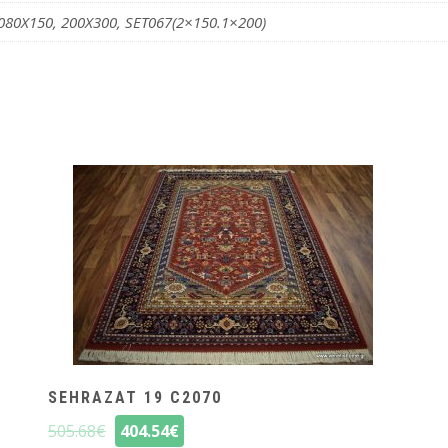
080X150, 200X300, SET067(2×150.1×200)
SEHRAZAT 19 C2070
505.68
€
404.54
€