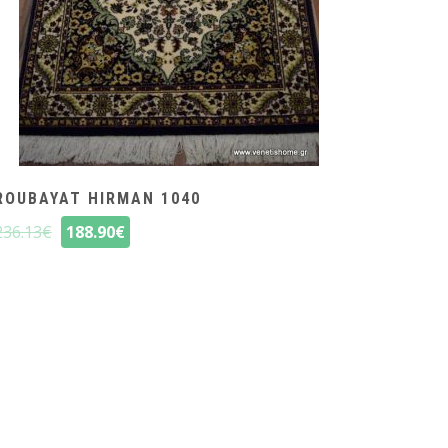
ROUBAYAT HIRMAN 1040
236.13
€
188.90
€