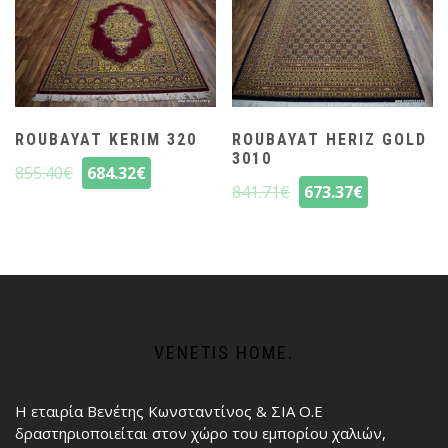
ROUBAYAT KERIM 320
ROUBAYAT HERIZ GOLD
3010
855.40
€
684.32
€
841.71
€
673.37
€
VENETIS HOME.
Η εταιρία Βενέτης Κωνσταντίνος & ΣΙΑ Ο.Ε
δραστηριοποιείται στον χώρο του εμπορίου χαλιών,