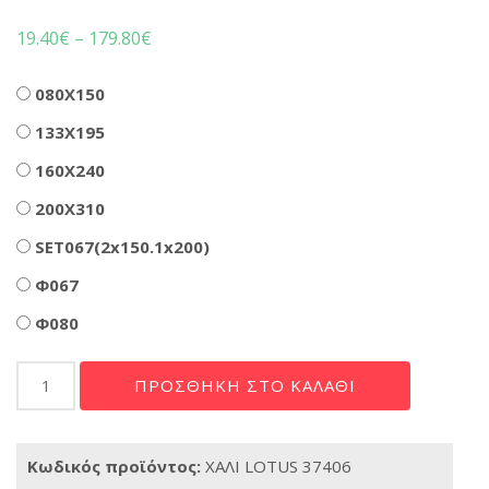
19.40
€
–
179.80
€
Διαστάσεις
080X150
133X195
160X240
200X310
SET067(2x150.1x200)
Φ067
Φ080
ΧΑΛΙ
ΠΡΟΣΘΉΚΗ ΣΤΟ ΚΑΛΆΘΙ
LOTUS
37406
ποσότητα
Κωδικός προϊόντος:
ΧΑΛΙ LOTUS 37406