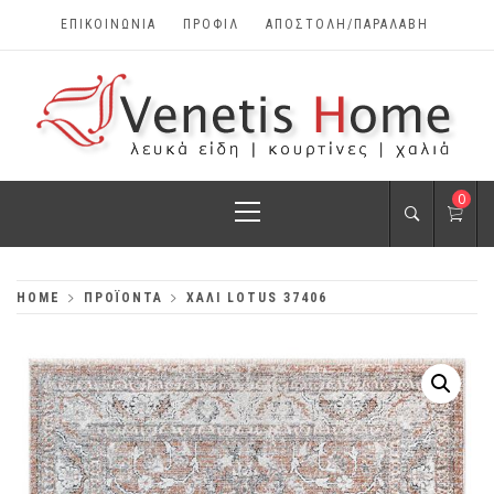
Skip
ΕΠΙΚΟΙΝΩΝΊΑ
ΠΡΟΦΊΛ
ΑΠΟΣΤΟΛΗ/ΠΑΡΑΛΑΒΗ
to
content
VENETIS HOME
Primary
0
ΧΑΛΙΆ, ΛΕΥΚΆ
Menu
ΕΊΔΗ, ΚΟΥΡΤΊΝΕΣ
HOME
ΠΡΟΪΌΝΤΑ
ΧΑΛΙ LOTUS 37406