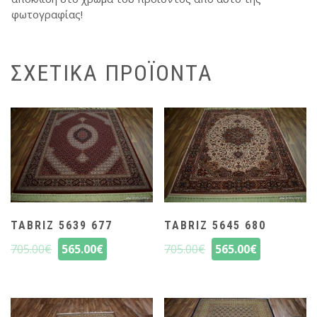
φωτογραφίας!
ΣΧΕΤΙΚΆ ΠΡΟΪΌΝΤΑ
TABRIZ 5639 677
TABRIZ 5645 680
705.00
€
565.00
€
705.00
€
565.00
€