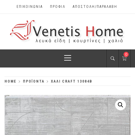
Skip
ΕΠΙΚΟΙΝΩΝΊΑ
ΠΡΟΦΊΛ
ΑΠΟΣΤΟΛΗ/ΠΑΡΑΛΑΒΗ
to
content
VENETIS HOME
Primary
0
ΧΑΛΙΆ, ΛΕΥΚΆ
Menu
ΕΊΔΗ, ΚΟΥΡΤΊΝΕΣ
HOME
ΠΡΟΪΌΝΤΑ
ΧΑΛΙ CRAFT 13084B