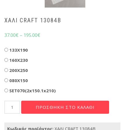
ΧΑΛΙ CRAFT 13084B
37.00
€
–
195.00
€
Διαστάσεις
133X190
160X230
200X250
080X150
SET070(2x150.1x210)
ΧΑΛΙ
ΠΡΟΣΘΉΚΗ ΣΤΟ ΚΑΛΆΘΙ
CRAFT
13084B
ποσότητα
Κωδικός προϊόντος:
ΧΑΛΙ CRAFT 13084B