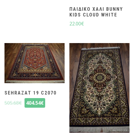
ΠΑΙΔΙΚΌ ΧΑΛΊ BUNNY
KIDS CLOUD WHITE
22.00
€
SEHRAZAT 19 C2070
505.68
€
404.54
€