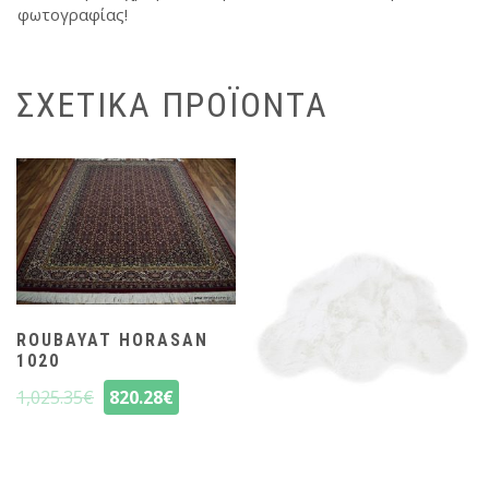
φωτογραφίας!
ΣΧΕΤΙΚΆ ΠΡΟΪΌΝΤΑ
ROUBAYAT HORASAN
1020
1,025.35
€
820.28
€