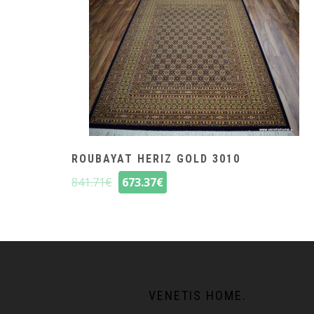
ROUBAYAT HERIZ GOLD 3010
841.71
€
673.37
€
VENETIS HOME.