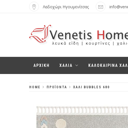
Skip
Λαδοχώρι Ηγουμενίτσας
info@ven
to
content
VENETIS HOME
ΧΑΛΙΆ, ΛΕΥΚΆ
ΑΡΧΙΚΗ
ΧΑΛΙΑ
ΚΑΛΟΚΑΙΡΙΝΑ ΧΑΛ
ΕΊΔΗ,
ΚΟΥΡΤΊΝΕΣ
HOME
ΠΡΟΪΌΝΤΑ
ΧΑΛΙ BUBBLES 680