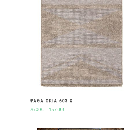
ΨΆΘΑ ORIA 603 X
76.00
€
–
157.00
€