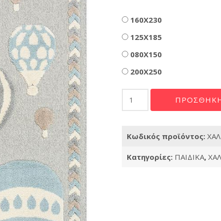
Διαστάσεις
160X230
125X185
080X150
200X250
ΧΑΛΙ
ΠΡΟΣΘΉΚΗ
BUBBLES
680
ποσότητα
Κωδικός προϊόντος:
ΧΑΛ
Κατηγορίες:
ΠΑΙΔΙΚΑ
,
ΧΑΛ