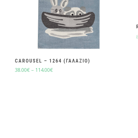
CAROUSEL – 1264 (ΓΑΛΆΖΙΟ)
38.00
€
–
114.00
€