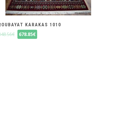
ROUBAYAT KARAKAS 1010
848.56
€
678.85
€