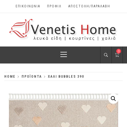
Skip
ΕΠΙΚΟΙΝΩΝΊΑ
ΠΡΟΦΊΛ
ΑΠΟΣΤΟΛΗ/ΠΑΡΑΛΑΒΗ
to
content
VENETIS HOME
Primary
0
ΧΑΛΙΆ, ΛΕΥΚΆ
Menu
ΕΊΔΗ, ΚΟΥΡΤΊΝΕΣ
HOME
ΠΡΟΪΌΝΤΑ
ΧΑΛΙ BUBBLES 390