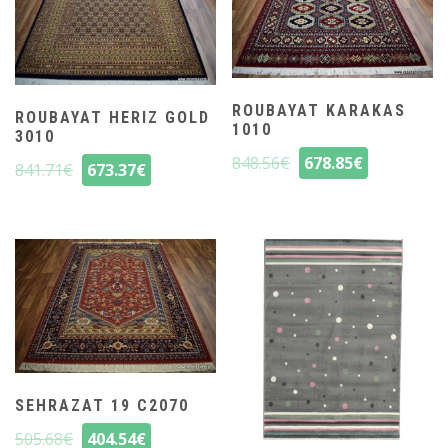
ROUBAYAT KARAKAS
ROUBAYAT HERIZ GOLD
1010
3010
848.56
€
678.85
€
841.71
€
673.37
€
SEHRAZAT 19 C2070
505.68
€
404.54
€