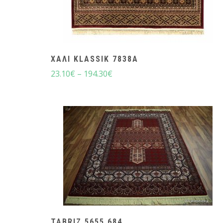
ΧΑΛΙ KLASSIK 7838A
23.10
€
–
194.30
€
TABRIZ 5655 684