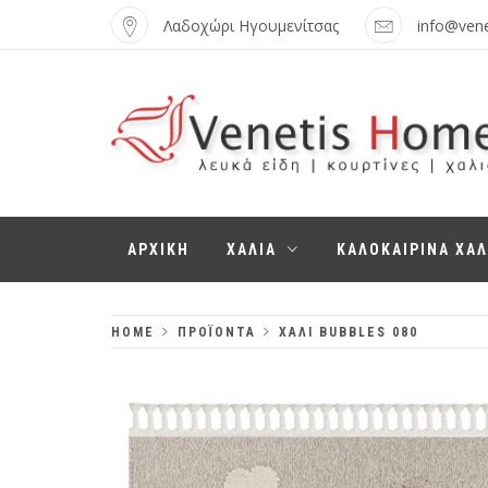
Skip
Λαδοχώρι Ηγουμενίτσας
info@ven
to
content
VENETIS HOME
ΧΑΛΙΆ, ΛΕΥΚΆ
ΑΡΧΙΚΗ
ΧΑΛΙΑ
ΚΑΛΟΚΑΙΡΙΝΑ ΧΑΛ
ΕΊΔΗ,
ΚΟΥΡΤΊΝΕΣ
HOME
ΠΡΟΪΌΝΤΑ
ΧΑΛΙ BUBBLES 080