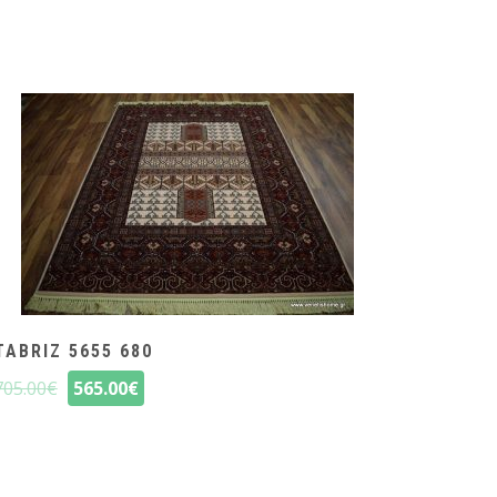
TABRIZ 5655 680
705.00
€
565.00
€