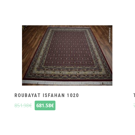
ROUBAYAT ISFAHAN 1020
851.98
€
681.58
€