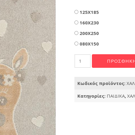
Διαστάσεις
125X185
160X230
200X250
080X150
ΧΑΛΙ
ΠΡΟΣΘΉΚΗ
BUBBLES
080
ποσότητα
Κωδικός προϊόντος:
ΧΑΛ
Κατηγορίες:
ΠΑΙΔΙΚΑ
,
ΧΑΛ