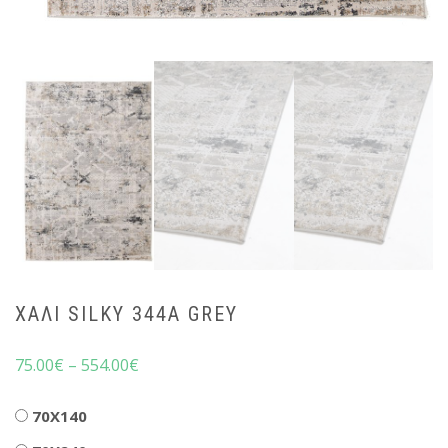
ΧΑΛΊ SILKY 344A GREY
75.00
€
–
554.00
€
Διαστάσεις
70X140