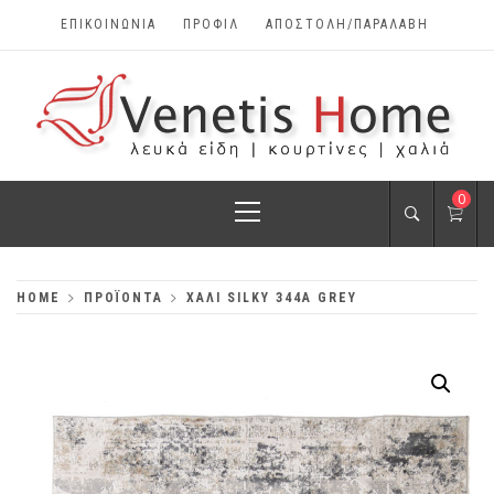
Skip
ΕΠΙΚΟΙΝΩΝΊΑ
ΠΡΟΦΊΛ
ΑΠΟΣΤΟΛΗ/ΠΑΡΑΛΑΒΗ
to
content
VENETIS HOME
Primary
0
ΧΑΛΙΆ, ΛΕΥΚΆ
Menu
ΕΊΔΗ, ΚΟΥΡΤΊΝΕΣ
HOME
ΠΡΟΪΌΝΤΑ
ΧΑΛΊ SILKY 344A GREY