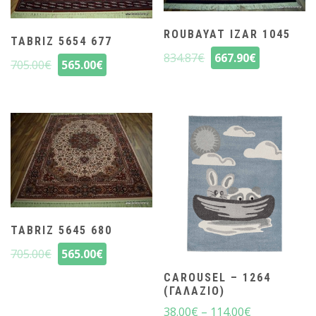
ROUBAYAT IZAR 1045
TABRIZ 5654 677
834.87
€
667.90
€
705.00
€
565.00
€
TABRIZ 5645 680
705.00
€
565.00
€
CAROUSEL – 1264
(ΓΑΛΆΖΙΟ)
38.00
€
–
114.00
€