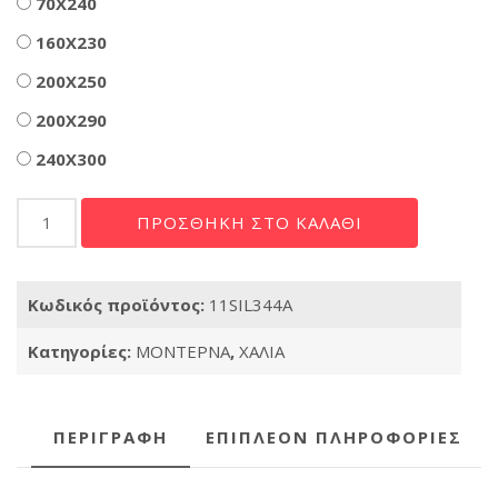
70X240
160X230
200X250
200X290
240X300
Χαλί
ΠΡΟΣΘΉΚΗ ΣΤΟ ΚΑΛΆΘΙ
Silky
344A
GREY
Κωδικός προϊόντος:
11SIL344A
ποσότητα
Κατηγορίες:
ΜΟΝΤΕΡΝΑ
,
ΧΑΛΙΑ
ΠΕΡΙΓΡΑΦΉ
ΕΠΙΠΛΈΟΝ ΠΛΗΡΟΦΟΡΊΕΣ