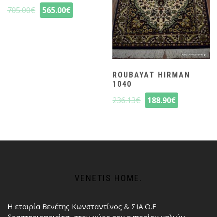
705.00
€
565.00
€
ROUBAYAT HIRMAN
1040
236.13
€
188.90
€
VENETIS HOME.
Η εταιρία Βενέτης Κωνσταντίνος & ΣΙΑ Ο.Ε