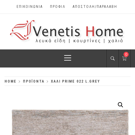
Skip
ΕΠΙΚΟΙΝΩΝΊΑ
ΠΡΟΦΊΛ
ΑΠΟΣΤΟΛΗ/ΠΑΡΑΛΑΒΗ
to
content
VENETIS HOME
Primary
0
ΧΑΛΙΆ, ΛΕΥΚΆ
Menu
ΕΊΔΗ, ΚΟΥΡΤΊΝΕΣ
HOME
ΠΡΟΪΌΝΤΑ
ΧΑΛΊ PRIME 022 L.GREY