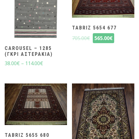
TABRIZ 5654 677
705.00
€
565.00
€
CAROUSEL – 1285
(ΓΚΡΙ ΑΣΤΕΡΆΚΙΑ)
38.00
€
–
114.00
€
TABRIZ 5655 680