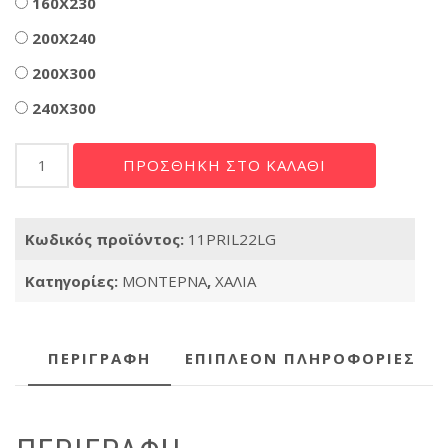
160X230
200X240
200X300
240X300
Χαλί
ΠΡΟΣΘΉΚΗ ΣΤΟ ΚΑΛΆΘΙ
Prime
022
L.GREY
Κωδικός προϊόντος:
11PRIL22LG
ποσότητα
Κατηγορίες:
ΜΟΝΤΕΡΝΑ
,
ΧΑΛΙΑ
ΠΕΡΙΓΡΑΦΉ
ΕΠΙΠΛΈΟΝ ΠΛΗΡΟΦΟΡΊΕΣ