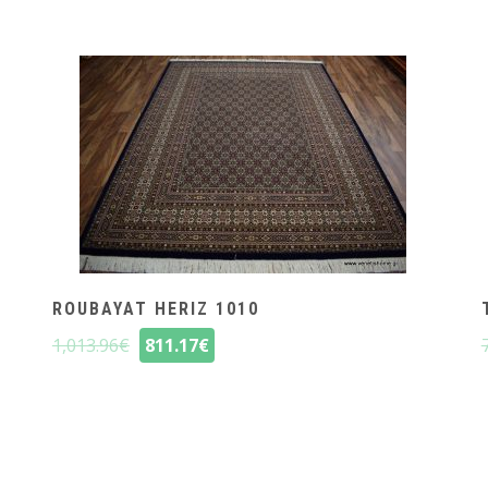
ROUBAYAT HERIZ 1010
1,013.96
€
811.17
€