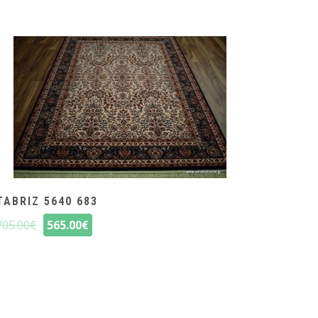
TABRIZ 5640 683
705.00
€
565.00
€