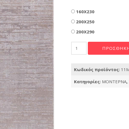
Διαστάσεις
160X230
200X250
200X290
Χαλί
ΠΡΟΣΘΉΚΗ
Madisson
37A
ποσότητα
Κωδικός προϊόντος:
11
Κατηγορίες:
ΜΟΝΤΕΡΝΑ
,