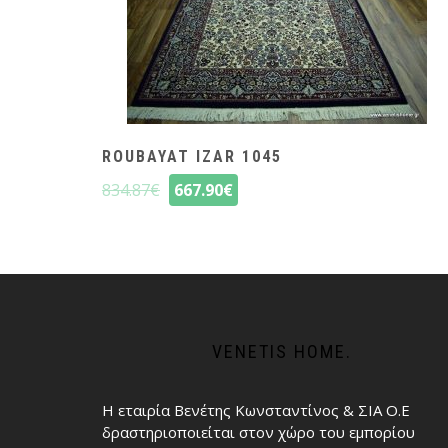
ROUBAYAT IZAR 1045
834.87
€
667.90
€
VENETIS HOME.
Η εταιρία Βενέτης Κωνσταντίνος & ΣΙΑ Ο.Ε
δραστηριοποιείται στον χώρο του εμπορίου