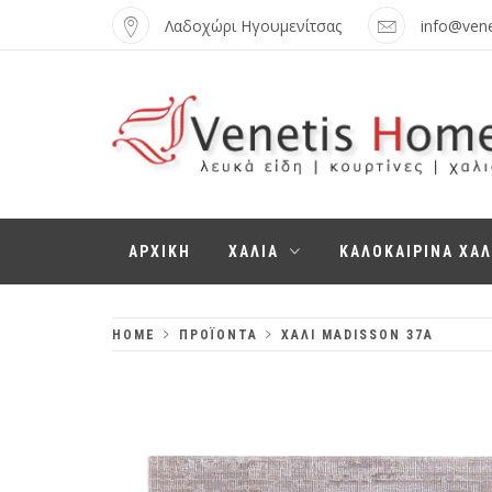
Skip
Λαδοχώρι Ηγουμενίτσας
info@ven
to
content
VENETIS HOME
ΧΑΛΙΆ, ΛΕΥΚΆ
ΑΡΧΙΚΗ
ΧΑΛΙΑ
ΚΑΛΟΚΑΙΡΙΝΑ ΧΑΛ
ΕΊΔΗ,
ΚΟΥΡΤΊΝΕΣ
HOME
ΠΡΟΪΌΝΤΑ
ΧΑΛΊ MADISSON 37A