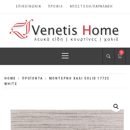
Skip
ΕΠΙΚΟΙΝΩΝΊΑ
ΠΡΟΦΊΛ
ΑΠΟΣΤΟΛΗ/ΠΑΡΑΛΑΒΗ
to
content
VENETIS HOME
Primary
0
ΧΑΛΙΆ, ΛΕΥΚΆ
Menu
ΕΊΔΗ, ΚΟΥΡΤΊΝΕΣ
HOME
ΠΡΟΪΌΝΤΑ
ΜΟΝΤΈΡΝΟ ΧΑΛΊ SOLID 1772C
WHITE