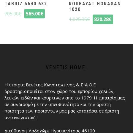
TABRIZ 5640 682
ROUBAYAT HORASAN
1020
705.00
€
565.00
€
1,025.35
€
820.28
€
VENETIS HOME.
Η εταιρία Βενέτης Κωνσταντίνος & ΣΙΑ Ο.Ε
δραστηριοποιείται στον χώρο του εμπορίου χαλιών,
λευκών ειδών και κουρτινών απο το 1979. Η εμπειρία μας
σε συνδιασμό με την υπευθυνότητα και την άριστη
ποιότητα των προϊόντων μας μας κατατάσει σε άριστη
ανταγωνιστική.
Διεύθυνση: Λαδοχώρι Ηγουμενίτσας 46100