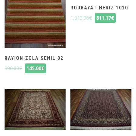
ROUBAYAT HERIZ 1010
1,013.96
€
811.17
€
RAYION ZOLA SENIL 02
190.00
€
145.00
€