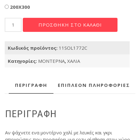
200X300
Μοντέρνο
ΠΡΟΣΘΉΚΗ ΣΤΟ ΚΑΛΆΘΙ
Χαλί
Solid
1772C
Κωδικός προϊόντος:
11SOL1772C
WHITE
ποσότητα
Κατηγορίες:
ΜΟΝΤΕΡΝΑ
,
ΧΑΛΙΑ
ΠΕΡΙΓΡΑΦΉ
ΕΠΙΠΛΈΟΝ ΠΛΗΡΟΦΟΡΊΕΣ
ΠΕΡΙΓΡΑΦΉ
Αν ψάχνετε ενα μοντέρνο χαλί με λευκές και γκρι
αποχρώσεις που προσφέρει μια cozy αίσθηση στον χώρο,