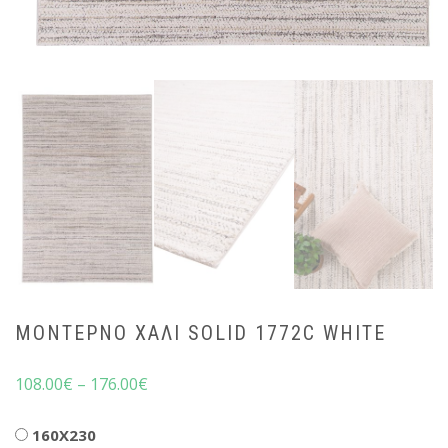
ΜΟΝΤΈΡΝΟ ΧΑΛΊ SOLID 1772C WHITE
108.00
€
–
176.00
€
Διαστάσεις
160X230