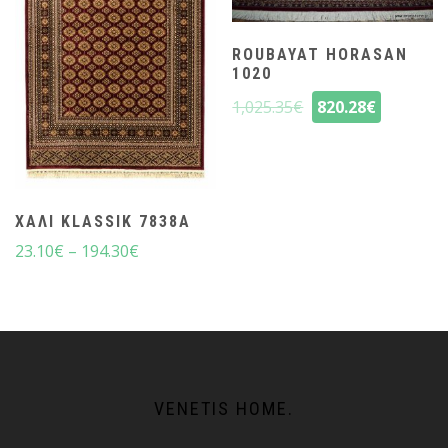
ROUBAYAT HORASAN
1020
1,025.35
€
820.28
€
ΧΑΛΙ KLASSIK 7838A
23.10
€
–
194.30
€
VENETIS HOME.