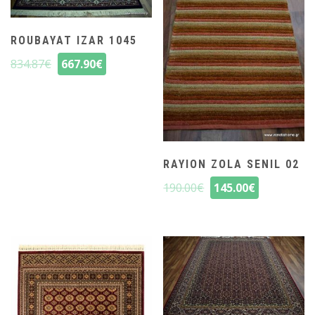
ROUBAYAT IZAR 1045
834.87
€
667.90
€
RAYION ZOLA SENIL 02
190.00
€
145.00
€