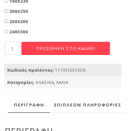
160X230
200X250
200X300
240X300
Κλασικό
ΠΡΟΣΘΉΚΗ ΣΤΟ ΚΑΛΆΘΙ
Χαλί
Teheran
2513
Κωδικός προϊόντος:
11TEH2513CR
CREAM
ποσότητα
Κατηγορίες:
ΚΛΑΣΙΚΑ
,
ΧΑΛΙΑ
ΠΕΡΙΓΡΑΦΉ
ΕΠΙΠΛΈΟΝ ΠΛΗΡΟΦΟΡΊΕΣ