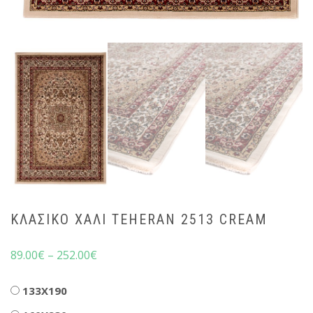
ΚΛΑΣΙΚΌ ΧΑΛΊ TEHERAN 2513 CREAM
89.00
€
–
252.00
€
Διαστάσεις
133X190