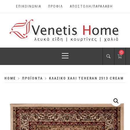
Skip
ΕΠΙΚΟΙΝΩΝΊΑ
ΠΡΟΦΊΛ
ΑΠΟΣΤΟΛΗ/ΠΑΡΑΛΑΒΗ
to
content
VENETIS HOME
Primary
0
ΧΑΛΙΆ, ΛΕΥΚΆ
Menu
ΕΊΔΗ, ΚΟΥΡΤΊΝΕΣ
HOME
ΠΡΟΪΌΝΤΑ
ΚΛΑΣΙΚΌ ΧΑΛΊ TEHERAN 2513 CREAM